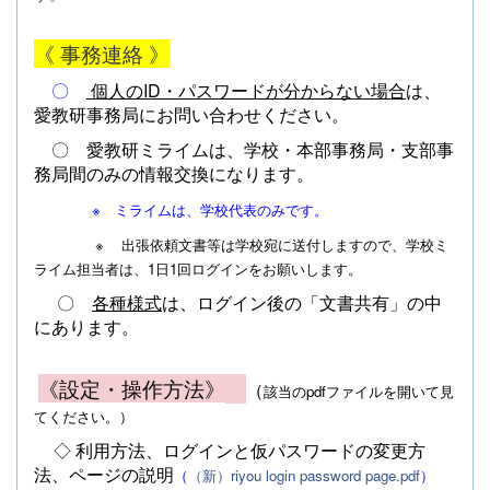
《 事務連絡 》
〇
個人のID・パスワードが分からない場合
は、
愛教研事務局に
お問い合わせください。
〇 愛教研ミライムは、学校・本部事務局・支部事
務局間のみの情報交換になります。
※ ミライムは、学校代表のみです。
※ 出張依頼文書等は学校宛に送付しますので、学校ミ
ライム担当者は、1日1回ログインをお願いします。
〇
各種様式
は、ログイン後の「文書共有」の中
にあります。
《設定・操作方法》
（
該当のpdfファイルを開いて見
てください。）
◇
利用方法、ログインと仮パスワードの変更方
法、ページの説明
（
（新）riyou login password page.pdf
）