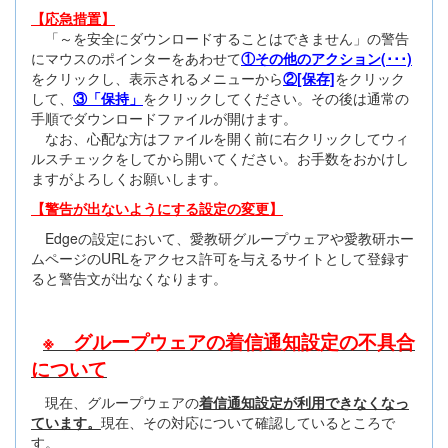
【応急措置】
「～を安全にダウンロードすることはできません」の警告
にマウスのポインターをあわせて
①その他のアクション(･･･)
をクリックし、表示されるメニューから
②[保存]
をクリック
して、
③「保持」
をクリックしてください。その後は通常の
手順でダウンロードファイルが開けます。
なお、心配な方はファイルを開く前に右クリックしてウィ
ルスチェックをしてから開いてください。お手数をおかけし
ますがよろしくお願いします。
【警告が出ないようにする設定の変更】
Edgeの設定において、愛教研グループウェアや愛教研ホー
ムページのURLをアクセス許可を与えるサイトとして登録す
ると警告文が出なくなります。
※ グループウェアの着信通知設定の不具合
について
現在、グループウェアの
着信通知設定が利用できなくなっ
ています。
現在、その対応について確認しているところで
す。